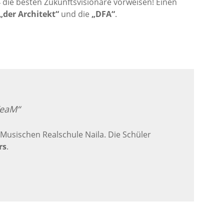
 die besten Zukunftsvisionäre vorweisen! Einen
„der Architekt“
und die
„DFA“
.
TeaM“
Musischen Realschule Naila. Die Schüler
rs
.