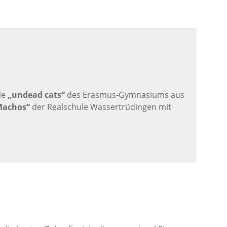
ie
„undead cats“
des Erasmus-Gymnasiums aus
Machos“
der Realschule Wassertrüdingen mit