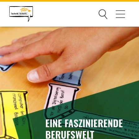
Suchen
Wettbewerb
Mitmachen
Guide für Schüler
Guide für Lehrkräfte
Guide für Eltern
Gewinner
EINE FASZINIERENDE
Partner
BERUFSWELT