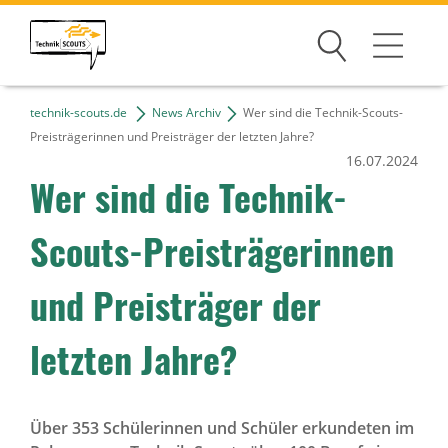
Suchen
technik-scouts.de
News Archiv
Wer sind die Technik-Scouts-
Wettbewerb
Preisträgerinnen und Preisträger der letzten Jahre?
16.07.2024
Mitmachen
Wer sind die Technik-
Gewinner
Scouts-Preisträgerinnen
Partner
und Preisträger der
Über uns
letzten Jahre?
News Archiv
Über 353 Schülerinnen und Schüler erkundeten im