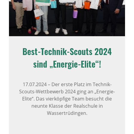
Best-Technik-Scouts 2024
sind „Energie-Elite“!
17.07.2024
–
Der erste Platz im Technik-
Scouts-Wettbewerb 2024 ging an „Energie-
Elite“. Das vierköpfige Team besucht die
neunte Klasse der Realschule in
Wassertrüdingen.