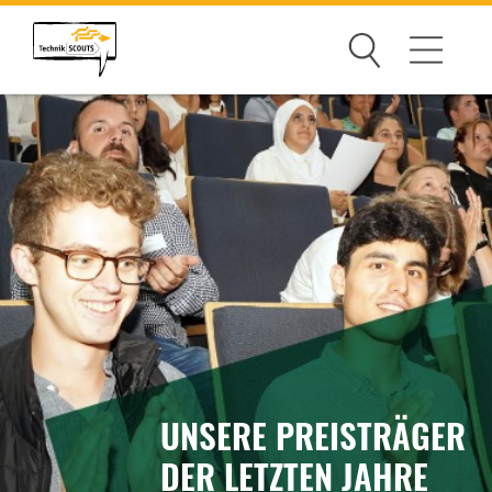
Suchen
Wettbewerb
Mitmachen
Gewinner
Partner
Über uns
UNSERE PREISTRÄGER
News Archiv
DER LETZTEN JAHRE